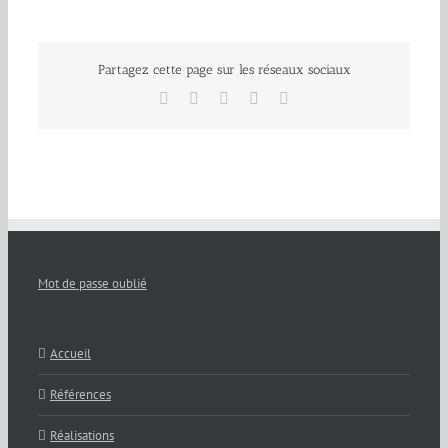
Partagez cette page sur les réseaux sociaux
Facebook
X
LinkedIn
Tumblr
Pinterest
Mot de passe oublié
Accueil
Références
Réalisations