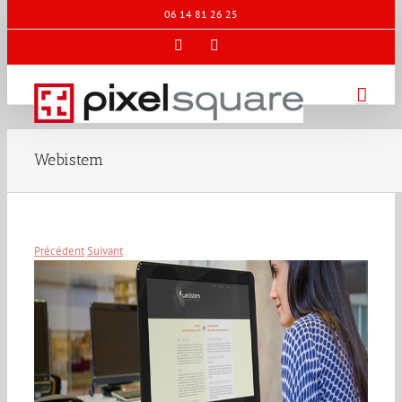
Passer
06 14 81 26 25
au
contenu
Facebook
X
Webistem
Précédent
Suivant